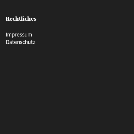
Manche humanitären Krisen schaffen es
Rechtliches
in die Schlagzeilen; andere geraten in
Vergessenheit, obwohl Millionen von
Impressum
Frauen, Männern und Kindern weiterhin
Datenschutz
mit Hunger, Krankheiten, Vertreibung
und dem täglichen Kampf ums
Überleben konfrontiert sind.
Wir bei Medair weigern uns,
wegzuschauen. Entscheiden auch Sie
sich, diese Menschen nicht zu
vergessen!
Bitte spenden Sie – jede Hilfe zählt!
WIE MEDAIR HILFT