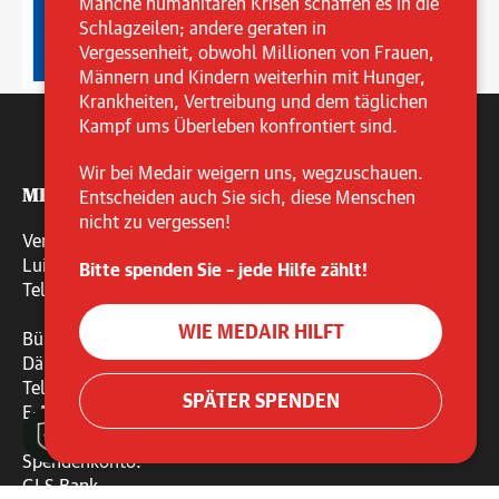
Manche humanitären Krisen schaffen es in die
Schlagzeilen; andere geraten in
Vergessenheit, obwohl Millionen von Frauen,
Männern und Kindern weiterhin mit Hunger,
Krankheiten, Vertreibung und dem täglichen
Kampf ums Überleben konfrontiert sind.
Wir bei Medair weigern uns, wegzuschauen.
MEDAIR e.V.
Entscheiden auch Sie sich, diese Menschen
nicht zu vergessen!
Vereinssitz und Büro Wiesbaden:
Luisenplatz 1 | 65185 Wiesbaden
Bitte spenden Sie – jede Hilfe zählt!
Telefon +49 (0)611 1726 5360
WIE MEDAIR HILFT
Büro Berlin:
Dänenstraße 5 | 10439 Berlin
Telefon: +49 (0)30 3101 7242
SPÄTER SPENDEN
E-Mail: deutschland@medair.org
Spendenkonto:
GLS Bank