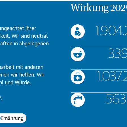
Wirkung 202
3.594
ungeachtet ihrer
keit. Wir sind neutral
aften in abgelegenen
698.
arbeit mit anderen
2.224
nen wir helfen. Wir
hl und Würde.
1.628
f:
Ernährung