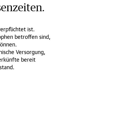
senzeiten.
rpflichtet ist.
phen betroffen sind,
können.
nische Versorgung,
rkünfte bereit
stand.